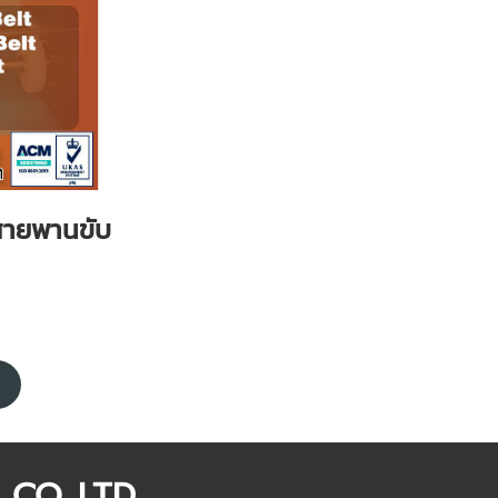
สายพานขับ
CO.,LTD.