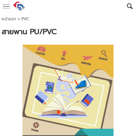
หน้าแรก
>
PVC
สายพาน PU/PVC